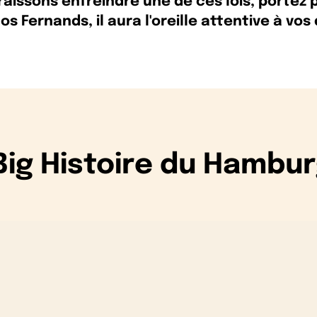
aissons enfreindre une de ces lois, portez 
nos Fernands, il aura l'oreille attentive à vos
Big Histoire du Hambur