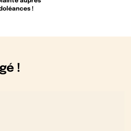
plainte auprès
 doléances !
gé !