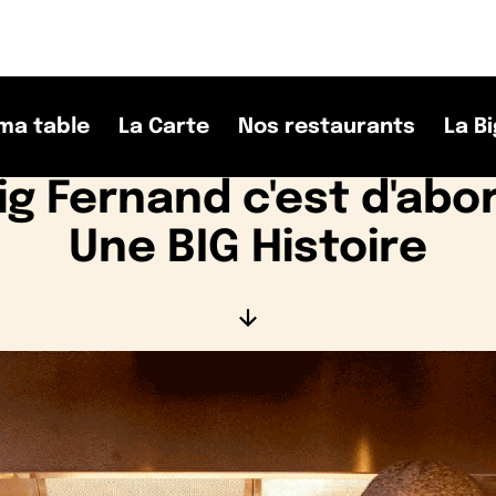
ma table
La Carte
Nos restaurants
La Bi
ig Fernand c'est d'abo
Une BIG Histoire