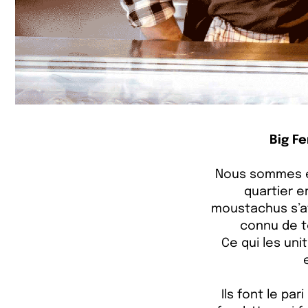
Big Fe
Nous sommes en
quartier e
moustachus s’af
connu de t
Ce qui les uni
Ils font le pari