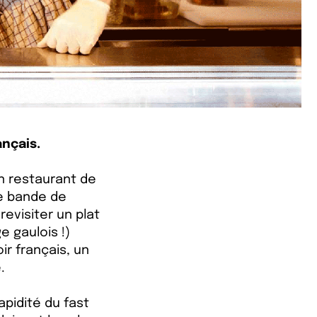
ançais.
n restaurant de
ne bande de
evisiter un plat
 gaulois !)
r français, un
.
rapidité du fast