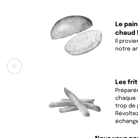
Le pain
chaud 
Il provi
notre ar
Les fri
Préparé
chaque s
trop de
Révolte
échange