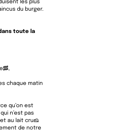
uisent les plus
incus du burger.
dans toute la
e🥓,
ées chaque matin
ce qu’on est
qui n’est pas
et au lait cru🧀
tement de notre