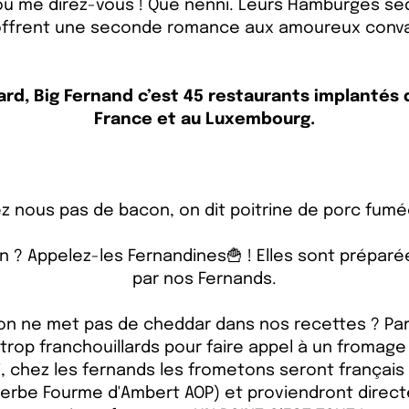
fou me direz-vous ! Que nenni. Leurs Hamburgés séd
 offrent une seconde romance aux amoureux conva
tard, Big Fernand c’est 45 restaurants implantés 
France et au Luxembourg.
z nous pas de bacon, on dit poitrine de porc fumé
on ? Appelez-les Fernandines🍟 ! Elles sont prépar
par nos Fernands.
on ne met pas de cheddar dans nos recettes ? Par
rop franchouillards pour faire appel à un fromage 
i, chez les fernands les frometons seront français 
perbe Fourme d'Ambert AOP) et proviendront direc