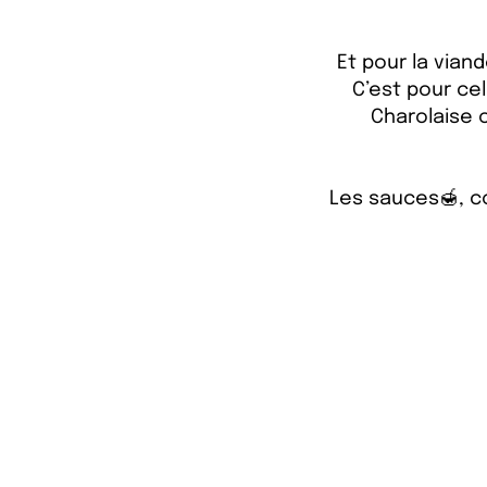
Et pour la viand
C’est pour ce
Charolaise 
Les sauces🍯, c