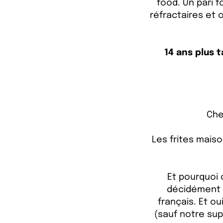
food. Un pari 
réfractaires et
14 ans plus 
Che
Les frites mais
Et pourquoi 
décidément t
français. Et ou
(sauf notre su