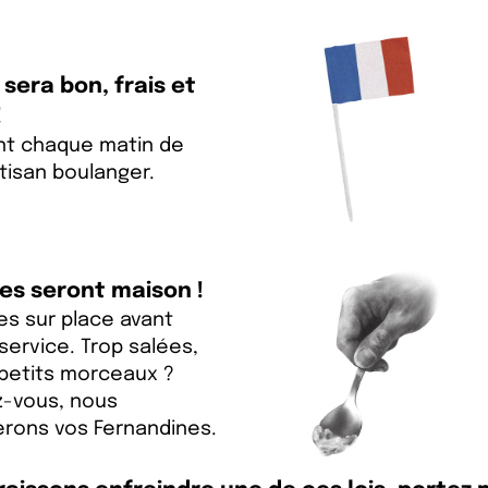
 sera bon, frais et
!
ent chaque matin de
tisan boulanger.
tes seront maison !
es sur place avant
ervice. Trop salées,
 petits morceaux ?
z-vous, nous
rons vos Fernandines.