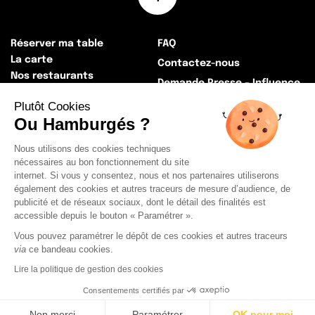
Réserver ma table
FAQ
La carte
Contactez-nous
Nos restaurants
Demande Presse – Influence
La Big histoire
Devenez Franchisé !
Plutôt Cookies
Nos actualités
Ou Hamburgés ?
Rejoignez-nous !
Récapitulatif Index égalité
Nous utilisons des cookies techniques
professionnelle
nécessaires au bon fonctionnement du site
La Presse
internet. Si vous y consentez, nous et nos partenaires utiliserons
également des cookies et autres traceurs de mesure d’audience, de
publicité et de réseaux sociaux, dont le détail des finalités est
Mentions légales
CGU
CGV
accessible depuis le bouton « Paramétrer ».
Cookies
Politique de Confidentialité
Vous pouvez paramétrer le dépôt de ces cookies et autres traceurs
via
ce bandeau cookies.
Lire la politique de gestion des cookies
Consentements certifiés par
Non merci
Paramétrer
OK pour moi