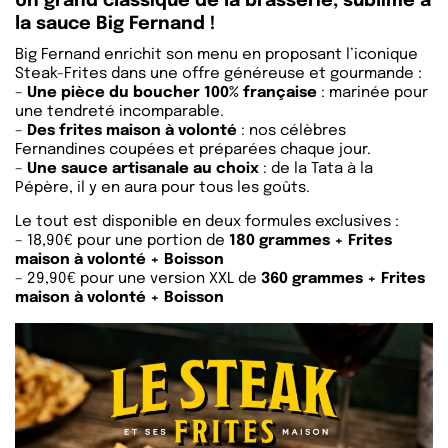
Un grand classique de la brasserie, sublimé à
la sauce Big Fernand !
Big Fernand enrichit son menu en proposant l’iconique
Steak-Frites dans une offre généreuse et gourmande :
–
Une pièce du boucher
100% française
: marinée pour
une tendreté incomparable.
–
Des frites maison à volonté
: nos célèbres
Fernandines coupées et préparées chaque jour.
–
Une sauce artisanale au choix
: de la Tata à la
Pépère, il y en aura pour tous les goûts.
Le tout est disponible en deux formules exclusives :
– 18,90€ pour une portion de
180 grammes + Frites
maison à volonté + Boisson
– 29,90€ pour une version XXL de
360 grammes + Frites
maison à volonté + Boisson