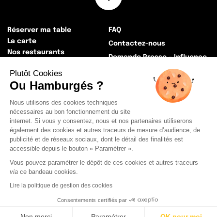
Réserver ma table
FAQ
La carte
Contactez-nous
Nos restaurants
Demande Presse – Influence
La Big histoire
Devenez Franchisé !
Plutôt Cookies
Nos actualités
Ou Hamburgés ?
Rejoignez-nous !
Récapitulatif Index égalité
Nous utilisons des cookies techniques
professionnelle
nécessaires au bon fonctionnement du site
La Presse
internet. Si vous y consentez, nous et nos partenaires utiliserons
également des cookies et autres traceurs de mesure d’audience, de
publicité et de réseaux sociaux, dont le détail des finalités est
Mentions légales
CGU
CGV
accessible depuis le bouton « Paramétrer ».
Cookies
Politique de Confidentialité
Vous pouvez paramétrer le dépôt de ces cookies et autres traceurs
via
ce bandeau cookies.
Lire la politique de gestion des cookies
Consentements certifiés par
Non merci
Paramétrer
OK pour moi