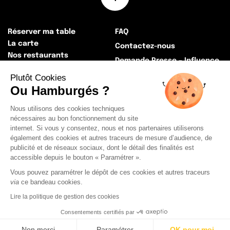
Réserver ma table
FAQ
La carte
Contactez-nous
Nos restaurants
Demande Presse – Influence
La Big histoire
Devenez Franchisé !
Plutôt Cookies
Nos actualités
Ou Hamburgés ?
Rejoignez-nous !
Récapitulatif Index égalité
Nous utilisons des cookies techniques
professionnelle
nécessaires au bon fonctionnement du site
La Presse
internet. Si vous y consentez, nous et nos partenaires utiliserons
également des cookies et autres traceurs de mesure d’audience, de
publicité et de réseaux sociaux, dont le détail des finalités est
Mentions légales
CGU
CGV
accessible depuis le bouton « Paramétrer ».
Cookies
Politique de Confidentialité
Vous pouvez paramétrer le dépôt de ces cookies et autres traceurs
via
ce bandeau cookies.
Lire la politique de gestion des cookies
Consentements certifiés par
Non merci
Paramétrer
OK pour moi