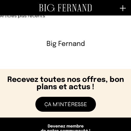
Category :
Hamburgés
Articles plus récents
N
a
v
Big Fernand
i
g
a
t
Recevez toutes nos offres, bon
i
plans et actus !
o
n
ÇA M'INTÉRESSE
d
e
Devenez membre